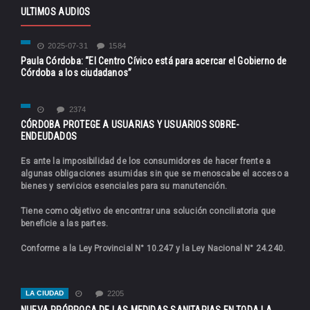
ULTIMOS AUDIOS
2025-07-31
1584
Paula Córdoba: “El Centro Cívico está para acercar el Gobierno de
Córdoba a los ciudadanos”
2374
CÓRDOBA PROTEGE A USUARIAS Y USUARIOS SOBRE-
ENDEUDADOS
Es ante la imposibilidad de los consumidores de hacer frente a
algunas obligaciones asumidas sin que se menoscabe el acceso a
bienes y servicios esenciales para su manutención.
Tiene como objetivo de encontrar una solución conciliatoria que
beneficie a las partes.
Conforme a la Ley Provincial N° 10.247 y la Ley Nacional N° 24.240.
LA CIUDAD
2205
NUEVA PRÓRROGA DE LAS MEDIDAS SANITARIAS EN TODA LA