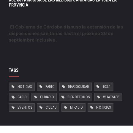
PROVINCIA
El Gobierno de Córdoba dispuso la extensión de las
disposiciones sanitarias hasta el próximo 26 de
septiembre inclusive.
TAGS
NOTICIAS
RADIO
DIARIOCIUDAD
103.1
RADIO
ELDIARIO
BIENDETODOS
WHATSAPP
EVENTOS
CIUDAD
MIRADIO
NOTICIAS