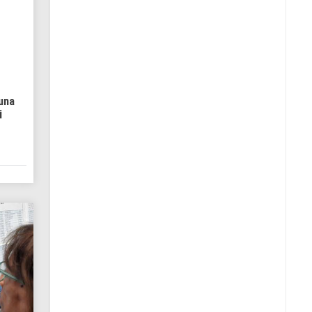
una
i