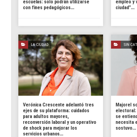
escuelas: solo podrán utilizarse
empleo y v
con fines pedagógicos...
ciudad"...
LA CIUDAD
SIN CA
Verónica Crescente adelantó tres
Majorel s
ejes de su plataforma: cuidados
electoral:
para adultos mayores,
se entien
reconversión laboral y un operativo
necesita 
de shock para mejorar los
sostuvo...
servicios urbanos...