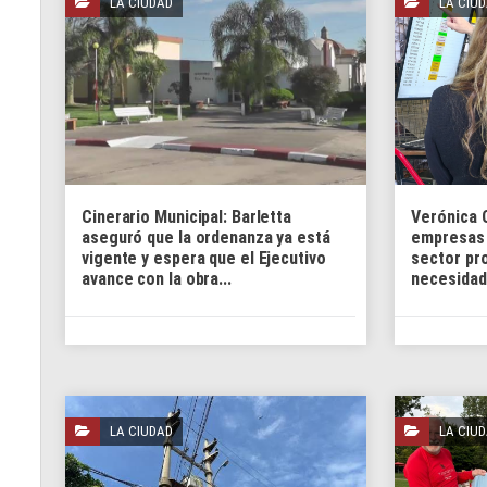
LA CIUDAD
LA CIU
Cinerario Municipal: Barletta
Verónica 
aseguró que la ordenanza ya está
empresas 
vigente y espera que el Ejecutivo
sector pr
avance con la obra...
necesidade
LA CIUDAD
LA CIU