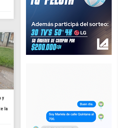
a y
e la