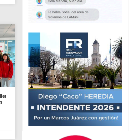
ller
os
e