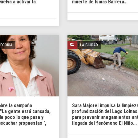
uelva a activar la
muerte de Isaías Barrera...
TEGORIA
LA CIUDAD
obre la campaña
Sara Majorel impulsa la limpiez
 "La gente está cansada,
profundización del Lago Loinas
de poco lo que pasa y
para prevenir anegamientos ant
escuchar propuestas ",
llegada del fenómeno El Niño...