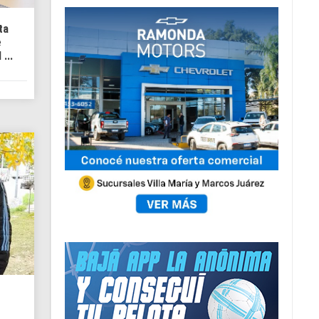
ta
e
...