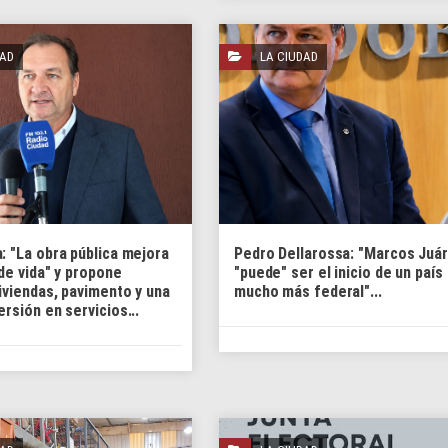
DAD
LA CIUDAD
: "La obra pública mejora
Pedro Dellarossa: "Marcos Juá
 de vida" y propone
"puede" ser el inicio de un país
iviendas, pavimento y una
mucho más federal"...
ersión en servicios...