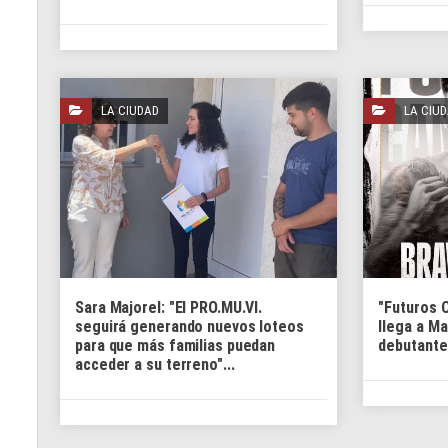
LA CIUDAD
LA CIU
Sara Majorel: "El PRO.MU.VI.
"Futuros
seguirá generando nuevos loteos
llega a M
para que más familias puedan
debutantes
acceder a su terreno"...